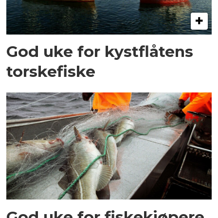
God uke for kystflåtens
torskefiske
God uke for fiskekjøpere