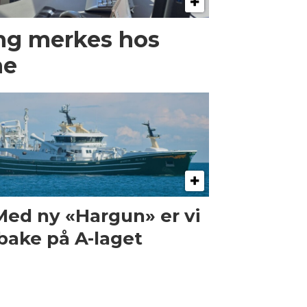
ng merkes hos
ne
Med ny «Hargun» er vi
lbake på A-laget