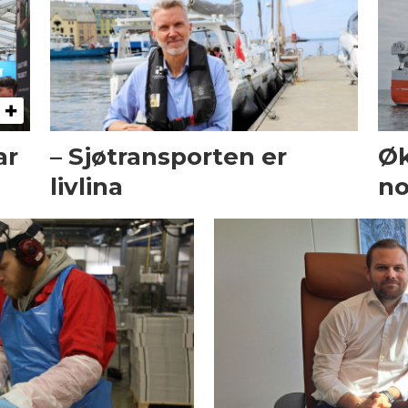
ar
– Sjøtransporten er
Øk
livlina
no