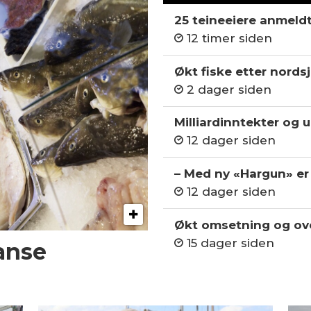
25 teineeiere anmeld
12 timer siden
Økt fiske etter nordsj
2 dager siden
Milliardinntekter og 
12 dager siden
– Med ny «Hargun» er 
12 dager siden
Økt omsetning og ov
15 dager siden
anse