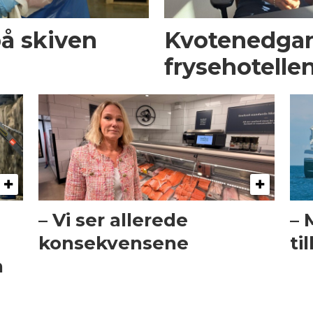
på skiven
Kvotenedga
frysehotelle
– Vi ser allerede
– 
konsekvensene
ti
n