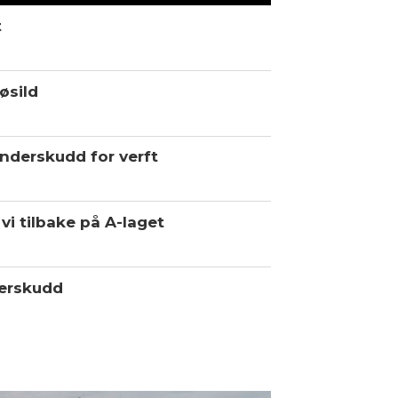
t
øsild
underskudd for verft
vi tilbake på A-laget
erskudd