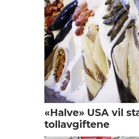
«Halve» USA vil st
tollavgiftene