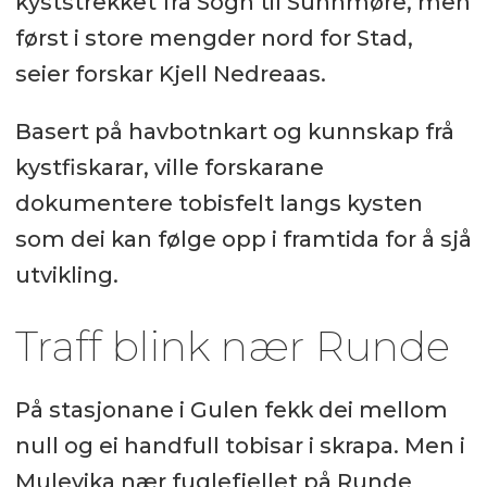
kyststrekket frå Sogn til Sunnmøre, men
først i store mengder nord for Stad,
seier forskar Kjell Nedreaas.
Basert på havbotnkart og kunnskap frå
kystfiskarar, ville forskarane
dokumentere tobisfelt langs kysten
som dei kan følge opp i framtida for å sjå
utvikling.
Traff blink nær Runde
På stasjonane i Gulen fekk dei mellom
null og ei handfull tobisar i skrapa. Men i
Mulevika nær fuglefjellet på Runde