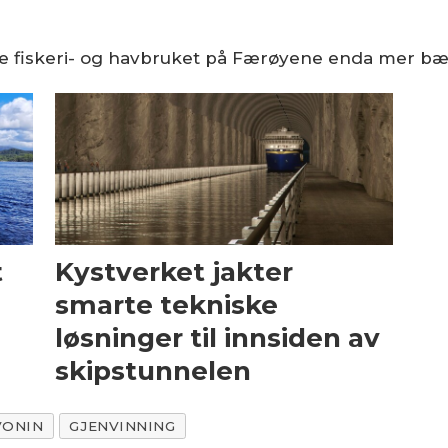
gjøre fiskeri- og havbruket på Færøyene enda mer bæ
t
Kystverket jakter
smarte tekniske
løsninger til innsiden av
skipstunnelen
VONIN
GJENVINNING