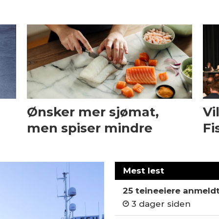
Ønsker mer sjømat,
Vi
men spiser mindre
Fi
Mest lest
25 teineeiere anmeld
3 dager siden