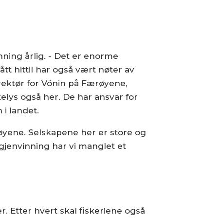
nning årlig. - Det er enorme
tt hittil har også vært nøter av
irektør for Vónin på Færøyene,
elys også her. De har ansvar for
i landet.
røyene. Selskapene her er store og
 gjenvinning har vi manglet et
 Etter hvert skal fiskeriene også