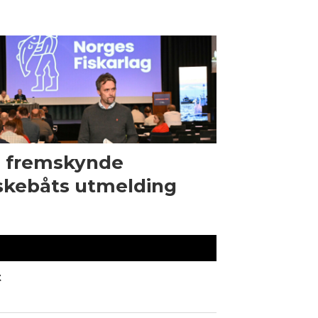
l fremskynde
skebåts utmelding
t