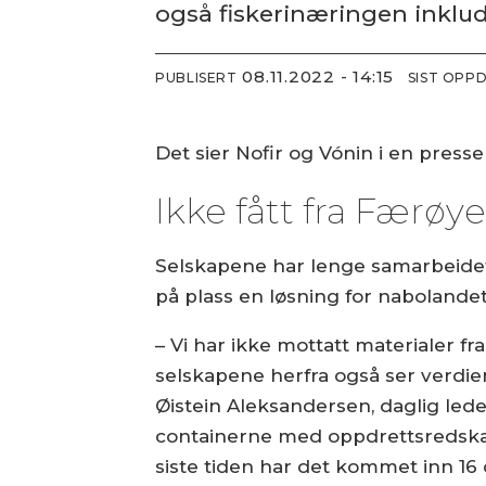
også fiskerinæringen inklud
08.11.2022 - 14:15
PUBLISERT
SIST OPP
Det sier Nofir og Vónin i en press
Ikke fått fra Færøy
Selskapene har lenge samarbeidet 
på plass en løsning for nabolandet
– Vi har ikke mottatt materialer f
selskapene herfra også ser verdien
Øistein Aleksandersen, daglig leder
containerne med oppdrettsredskap 
siste tiden har det kommet inn 16 