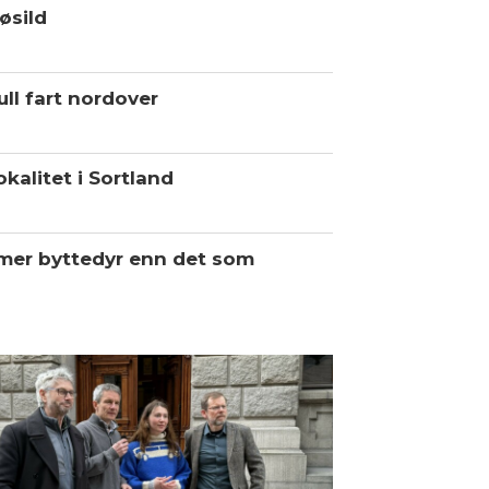
øsild
ll fart nordover
kalitet i Sortland
 mer byttedyr enn det som