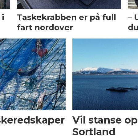
i
Taskekrabben er på full
– 
fart nordover
du
iskeredskaper
Vil stanse op
Sortland