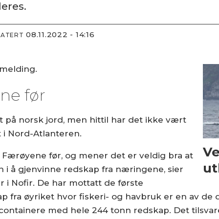
eres.
08.11.2022 - 14:16
DATERT
emelding.
ene før
på norsk jord, men hittil har det ikke vært
 i Nord-Atlanteren.
Ve
ra Færøyene før, og mener det er veldig bra at
ut
 i å gjenvinne redskap fra næringene, sier
 i Nofir. De har mottatt de første
fra øyriket hvor fiskeri- og havbruk er en av de 
containere med hele 244 tonn redskap. Det tilsvare