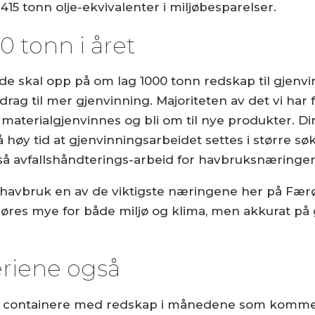
415 tonn olje-ekvivalenter i miljøbesparelser.
0 tonn i året
 de skal opp på om lag 1000 tonn redskap til gjenvi
g til mer gjenvinning. Majoriteten av det vi har få
 materialgjenvinnes og bli om til nye produkter. D
høy tid at gjenvinningsarbeidet settes i større søk
så avfallshåndterings-arbeid for havbruksnæringen 
og havbruk en av de viktigste næringene her på Fæ
g gjøres mye for både miljø og klima, men akkurat på
eriene også
re containere med redskap i månedene som kommer.