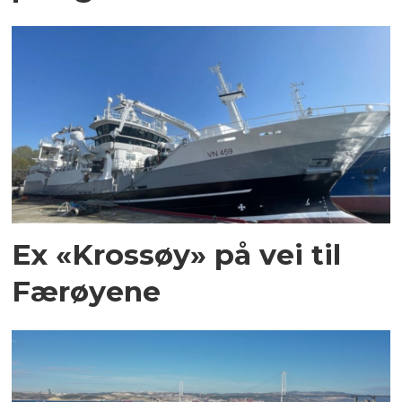
Ex «Krossøy» på vei til
Færøyene