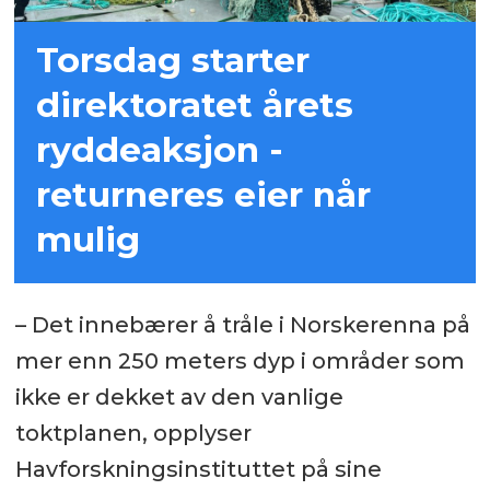
Torsdag starter
direktoratet årets
ryddeaksjon -
returneres eier når
mulig
– Det innebærer å tråle i Norskerenna på
mer enn 250 meters dyp i områder som
ikke er dekket av den vanlige
toktplanen, opplyser
Havforskningsinstituttet på sine