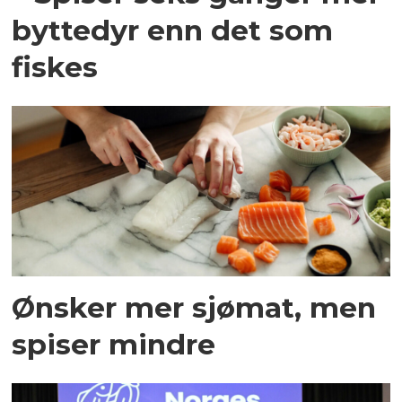
byttedyr enn det som
fiskes
Ønsker mer sjømat, men
spiser mindre