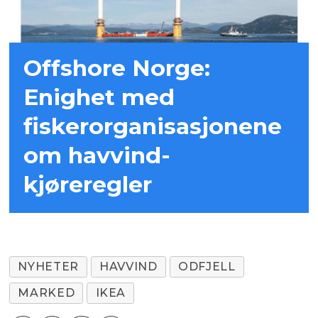
Offshore Norge:
Enighet med
fiskerorganisasjonene
om havvind-
kjøreregler
NYHETER
HAVVIND
ODFJELL
MARKED
IKEA