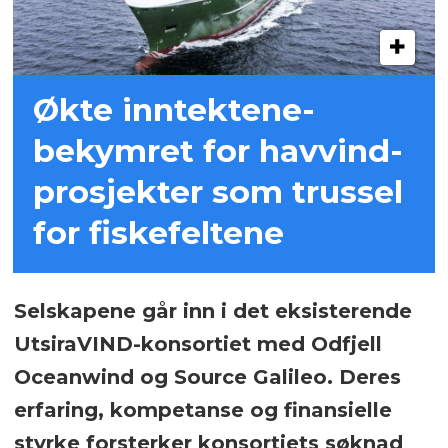
Økte inntektene-
bekymret for havvind-
prosjekter som trussel
for fiskefeltene
Selskapene går inn i det eksisterende
UtsiraVIND-konsortiet med Odfjell
Oceanwind og Source Galileo. Deres
erfaring, kompetanse og finansielle
styrke forsterker konsortiets søknad