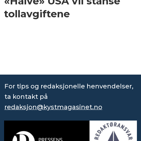
«Halve» USA vil stanse
tollavgiftene
For tips og redaksjonelle henvendelser,
ta kontakt på
redaksjon@kystmagasinet.no