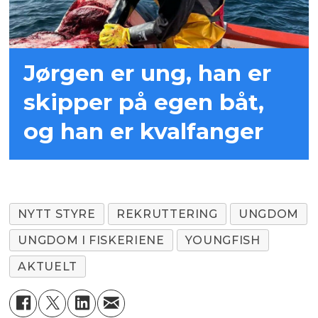
Jørgen er ung, han er
skipper på egen båt,
og han er kvalfanger
NYTT STYRE
REKRUTTERING
UNGDOM
UNGDOM I FISKERIENE
YOUNGFISH
AKTUELT