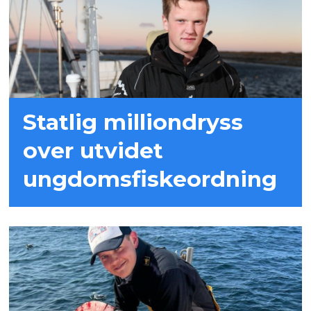
Statlig milliondryss
over utvidet
ungdomsfiskeordning