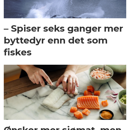
– Spiser seks ganger mer
byttedyr enn det som
fiskes
Ønsker mer sjømat, men