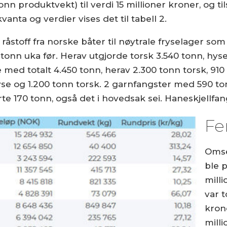
tonn produktvekt) til verdi 15 millioner kroner, og 
vanta og verdier vises det til tabell 2.
 råstoff fra norske båter til nøytrale fryselager som
 tonn uka før. Herav utgjorde torsk 3.540 tonn, hyse
ne med totalt 4.450 tonn, herav 2.300 tonn torsk, 91
se og 1.200 tonn torsk. 2 garnfangster med 590 tonn,
e 170 tonn, også det i hovedsak sei. Haneskjellfang
Fe
Omse
ble p
mill
var t
kron
milli