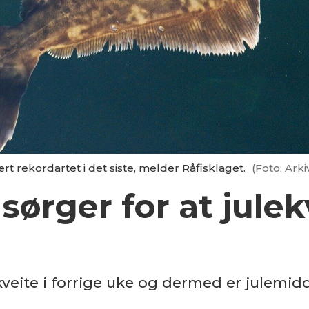
rt rekordartet i det siste, melder Råfisklaget.
(Foto: Arki
ørger for at julekv
kveite i forrige uke og dermed er julemid