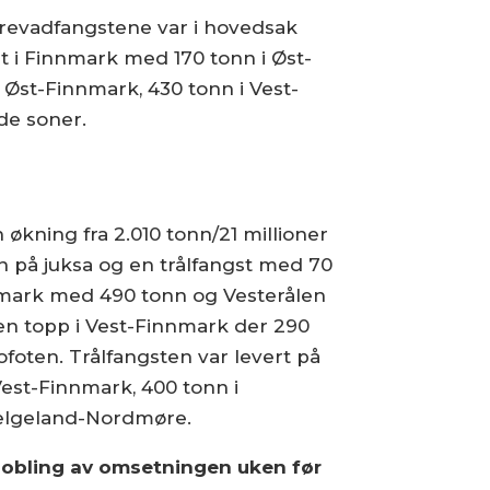
revadfangstene var i hovedsak
rt i Finnmark med 170 tonn i Øst-
 Øst-Finnmark, 430 tonn i Vest-
de soner.
 økning fra 2.010 tonn/21 millioner
nn på juksa og en trålfangst med 70
nnmark med 490 tonn og Vesterålen
en topp i Vest-Finnmark der 290
ofoten. Trålfangsten var levert på
Vest-Finnmark, 400 tonn i
 Helgeland-Nordmøre.
r dobling av omsetningen uken før