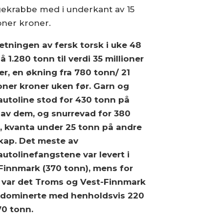
ekrabbe med i underkant av 15
oner kroner.
tningen av fersk torsk i uke 48
å 1.280 tonn til verdi 35 millioner
er, en økning fra 780 tonn/ 21
ioner kroner uken før. Garn og
/autoline stod for 430 tonn på
 av dem, og snurrevad for 380
, kvanta under 25 tonn på andre
kap. Det meste av
/autolinefangstene var levert i
Finnmark (370 tonn), mens for
 var det Troms og Vest-Finnmark
dominerte med henholdsvis 220
70 tonn.