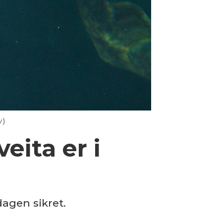
v)
eita er i
dagen sikret.