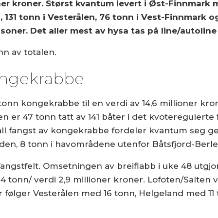
ner kroner. Størst kvantum levert i Øst-Finnmark 
 131 tonn i Vesterålen, 76 tonn i Vest-Finnmark o
soner. Det aller mest av hysa tas på line/autolin
n av totalen.
ongekrabbe
 tonn kongekrabbe til en verdi av 14,6 millioner kro
n er 47 tonn tatt av 141 båter i det kvoteregulerte fi
 all fangst av kongekrabbe fordeler kvantum seg g
rden, 8 tonn i havområdene utenfor Båtsfjord-Berle
angstfelt. Omsetningen av breiflabb i uke 48 utgjord
4 tonn/ verdi 2,9 millioner kroner. Lofoten/Salten
er følger Vesterålen med 16 tonn, Helgeland med 11