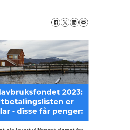
avbruksfondet 2023:
tbetalingslisten er
lar - disse får penger:
et ble levert villfanget sjømat for