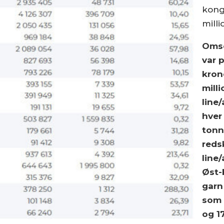
kong
milli
Omse
var p
kron
mill
line
hver
tonn
reds
line
Øst-
garn
som 
og 1