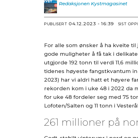
Redaksjonen
Kystmagasinet
04.12.2023 - 16:39
PUBLISERT
SIST OP
For alle som ønsker å ha kveite ti
gode muligheter å få tak i delikat
utgjorde 192 tonn til verdi 11,6 m
tidenes høyeste fangstkvantum inn
2023) har vi aldri hatt et høyere f
rekorden kom i uke 48 i 2022 da m
for uke 48 fordeler seg med 75 ton
Lofoten/Salten og 11 tonn i Vester
261 millioner på no
Godt, stabilt vintervær i nord og go