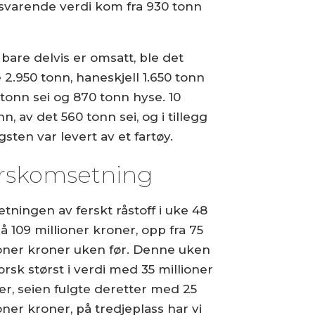
tilsvarende verdi kom fra 930 tonn
 bare delvis er omsatt, ble det
 2.950 tonn, haneskjell 1.650 tonn
0 tonn sei og 870 tonn hyse. 10
 av det 560 tonn sei, og i tillegg
sten var levert av et fartøy.
rskomsetning
tningen av ferskt råstoff i uke 48
å 109 millioner kroner, opp fra 75
ioner kroner uken før. Denne uken
orsk størst i verdi med 35 millioner
er, seien fulgte deretter med 25
oner kroner, på tredjeplass har vi