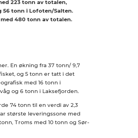
med 223 tonn av totalen,
g 56 tonn i Lofoten/Salten.
e med 480 tonn av totalen.
ner. En økning fra 37 tonn/ 9,7
sket, og 5 tonn er tatt i det
eografisk med 16 tonn i
våg og 6 tonn i Laksefjorden.
e 74 tonn til en verdi av 2,3
 var største leveringssone med
 tonn, Troms med 10 tonn og Sør-