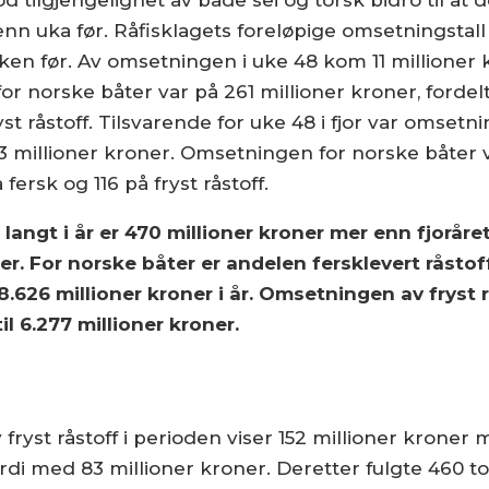
enn uka før. Råfisklagets foreløpige omsetningstall 
ken før. Av omsetningen i uke 48 kom 11 millioner 
r norske båter var på 261 millioner kroner, fordel
yst råstoff. Tilsvarende for uke 48 i fjor var omset
3 millioner kroner. Omsetningen for norske båter 
ersk og 116 på fryst råstoff.
angt i år er 470 millioner kroner mer enn fjoråre
er. For norske båter er andelen fersklevert råsto
il 8.626 millioner kroner i år. Omsetningen av fryst
il 6.277 millioner kroner.
 fryst råstoff i perioden viser 152 millioner kroner
erdi med 83 millioner kroner. Deretter fulgte 460 to