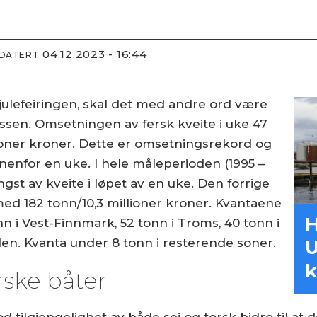
04.12.2023 - 16:44
PDATERT
l julefeiringen, skal det med andre ord være
essen. Omsetningen av fersk kveite i uke 47
illioner kroner. Dette er omsetningsrekord og
enfor en uke. I hele måleperioden (1995 –
angst av kveite i løpet av en uke. Den forrige
ed 182 tonn/10,3 millioner kroner. Kvantaene
H
n i Vest-Finnmark, 52 tonn i Troms, 40 tonn i
ålen. Kvanta under 8 tonn i resterende soner.
U
k
rske båter
d tilgjengelighet av både sei og torsk bidro til at d