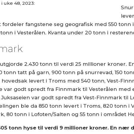
 i uke 48, 2023:
Snur
leve
t fordeler fangstene seg geografisk med 550 tonn i
tonn i Vesterålen. Kvanta under 20 tonn i resteren
nmark
tgjorde 2.430 tonn til verdi 25 millioner kroner. En
70 tonn tatt på garn, 900 tonn på snurrevad, 150 to
 i hovedsak levert i Troms med 540 tonn, Vest-Fi
 var godt spredt fra Finnmark til Vesterålen med 
 Juksaseien var godt spredt fra Vest-Finnmark til L
elingen ble da 850 tonn levert i Troms, 820 tonn i 
rk, 80 tonn i Lofoten/Salten og 55 tonn i området
605 tonn hyse til verdi 9 millioner kroner. En næ