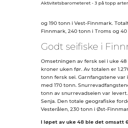
Aktivitetsbarometeret - 3 på topp arter
og 190 tonn i Vest-Finnmark. Total
Finnmark, 240 tonn i Troms og 40 
Godt seifiske i Fin
Omsetningen av fersk sei i uke 48 u
kroner uken før. Av totalen er 1.2
tonn fersk sei. Garnfangstene var
med 170 tonn. Snurrevadfangstene
tonn av snurrevadseien var levert.
Senja. Den totale geografiske ford
Vesterålen, 230 tonn i Øst-Finnma
I løpet av uke 48 ble det omsatt 