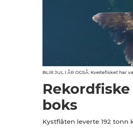
BLIR JUL I ÅR OGSÅ: Kveitefisket har væ
Rekordfiske s
boks
Kystflåten leverte 192 tonn 