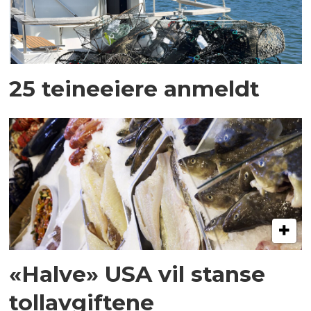
25 teineeiere anmeldt
«Halve» USA vil stanse
tollavgiftene