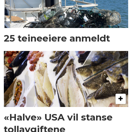
25 teineeiere anmeldt
«Halve» USA vil stanse
tollavgiftene