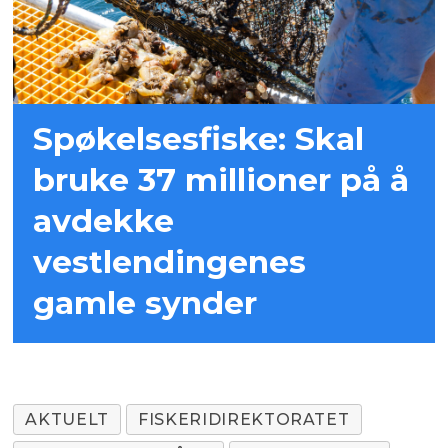
Spøkelsesfiske: Skal
bruke 37 millioner på å
avdekke
vestlendingenes
gamle synder
AKTUELT
FISKERIDIREKTORATET