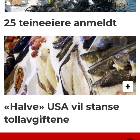
25 teineeiere anmeldt
«Halve» USA vil stanse
tollavgiftene