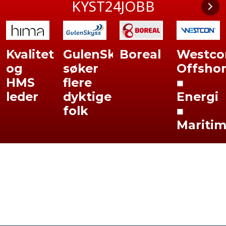
KYST24JOBB
Kvalitet
GulenSkyss
Boreal
Westco
og
søker
Offsho
HMS
flere
■
leder
dyktige
Energi
folk
■
Mariti