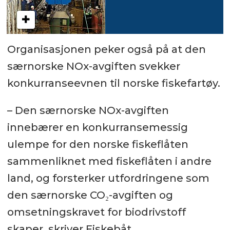
Organisasjonen peker også på at den
særnorske NOx-avgiften svekker
konkurranseevnen til norske fiskefartøy.
– Den særnorske NOx-avgiften
innebærer en konkurransemessig
ulempe for den norske fiskeflåten
sammenliknet med fiskeflåten i andre
land, og forsterker utfordringene som
den særnorske CO₂-avgiften og
omsetningskravet for biodrivstoff
skaper, skriver Fiskebåt.