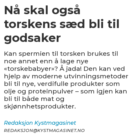
Nå skal også
torskens sæd bli til
godsaker
Kan spermien til torsken brukes til
noe annet enn å lage nye
«torskebabyer»? Å jada! Den kan ved
hjelp av moderne utvinningsmetoder
bli til nye, verdifulle produkter som
olje og proteinpulver – som igjen kan
bli til både mat og
skjønnhetsprodukter.
Redaksjon
Kystmagasinet
REDAKSJON@KYSTMAGASINET.NO