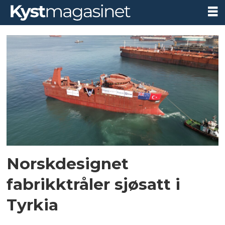
Tag:
fabrikktråler
Norskdesignet
fabrikktråler sjøsatt i
Tyrkia