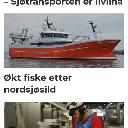
– Sjøtransporten er livlina
Økt fiske etter
nordsjøsild