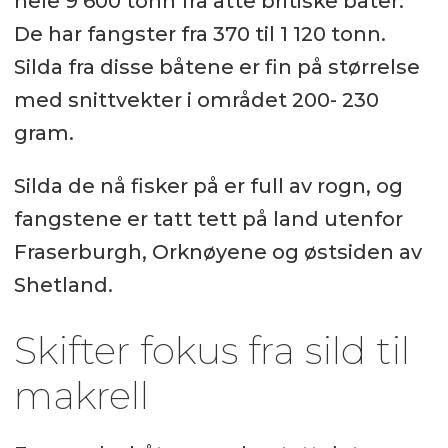
hele 9 600 tonn fra åtte britiske båter.
De har fangster fra 370 til 1 120 tonn.
Silda fra disse båtene er fin på størrelse
med snittvekter i området 200- 230
gram.
Silda de nå fisker på er full av rogn, og
fangstene er tatt tett på land utenfor
Fraserburgh, Orknøyene og østsiden av
Shetland.
Skifter fokus fra sild til
makrell