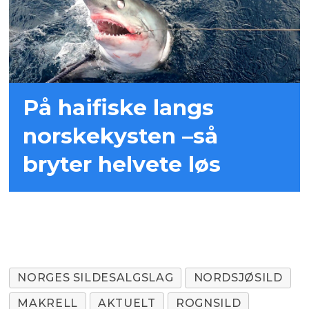
På haifiske langs
norskekysten –så
bryter helvete løs
NORGES SILDESALGSLAG
NORDSJØSILD
MAKRELL
AKTUELT
ROGNSILD