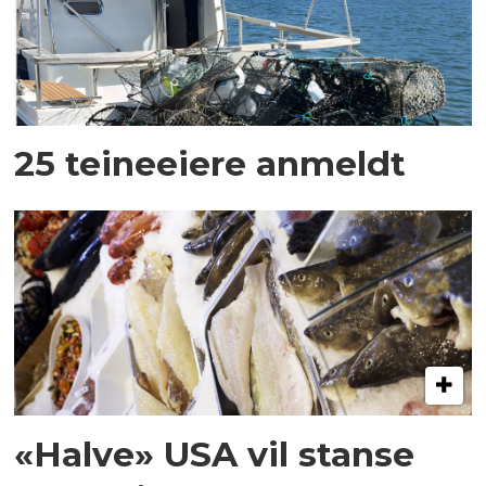
25 teineeiere anmeldt
«Halve» USA vil stanse