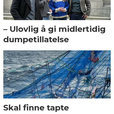
– Ulovlig å gi midlertidig
dumpetillatelse
Skal finne tapte