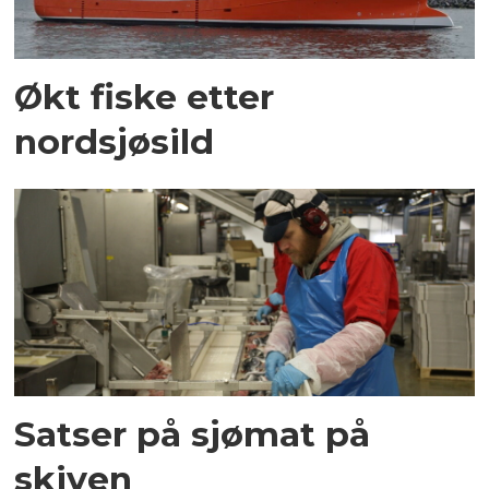
Økt fiske etter
nordsjøsild
Satser på sjømat på
skiven