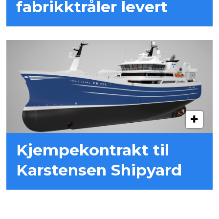
fabrikktråler levert
Kjempekontrakt til
Karstensen Shipyard