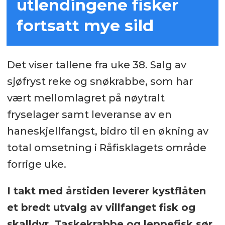
utlendingene fisker
fortsatt mye sild
Det viser tallene fra uke 38. Salg av
sjøfryst reke og snøkrabbe, som har
vært mellomlagret på nøytralt
fryselager samt leveranse av en
haneskjellfangst, bidro til en økning av
total omsetning i Råfisklagets område
forrige uke.
I takt med årstiden leverer kystflåten
et bredt utvalg av villfanget fisk og
skalldyr. Taskekrabbe og leppefisk sør