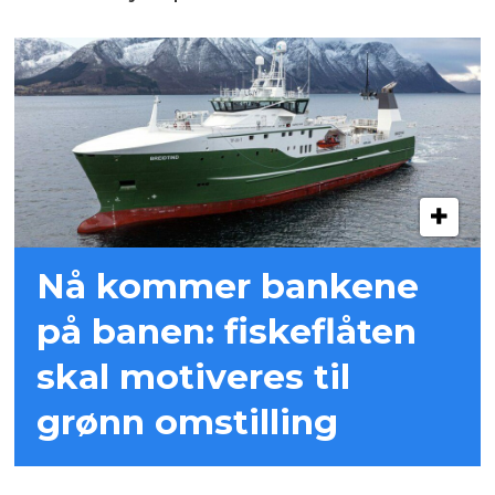
Nå kommer bankene
på banen: fiskeflåten
skal motiveres til
grønn omstilling