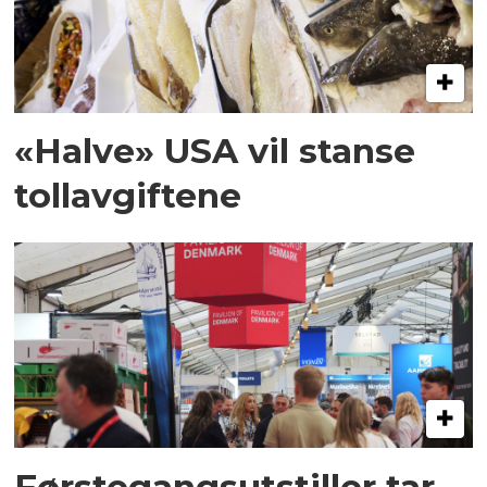
«Halve» USA vil stanse
tollavgiftene
Førstegangsutstiller tar