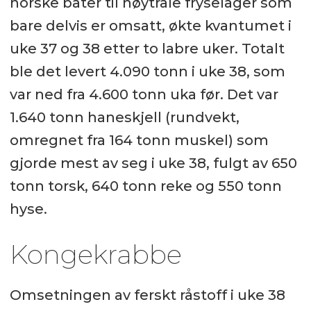
norske båter til nøytrale fryselager som
bare delvis er omsatt, økte kvantumet i
uke 37 og 38 etter to labre uker. Totalt
ble det levert 4.090 tonn i uke 38, som
var ned fra 4.600 tonn uka før. Det var
1.640 tonn haneskjell (rundvekt,
omregnet fra 164 tonn muskel) som
gjorde mest av seg i uke 38, fulgt av 650
tonn torsk, 640 tonn reke og 550 tonn
hyse.
Kongekrabbe
Omsetningen av ferskt råstoff i uke 38