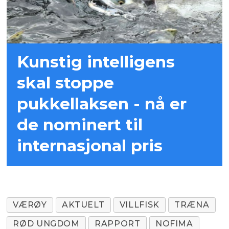
Kunstig intelligens
skal stoppe
pukkellaksen - nå er
de nominert til
internasjonal pris
VÆRØY
AKTUELT
VILLFISK
TRÆNA
RØD UNGDOM
RAPPORT
NOFIMA