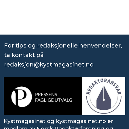
For tips og redaksjonelle henvendelser,
ta kontakt på
redaksjon@kystmagasinet.no
Kystmagasinet og kystmagasinet.no er
medlem av Norsk Redaktørforening og