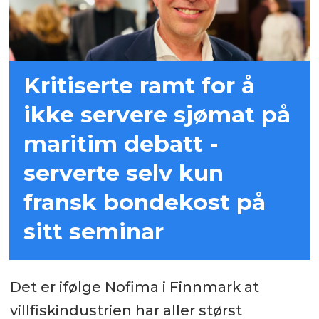
Kritiserte ramt for å
ikke servere sjømat på
maritim debatt -
serverte selv kun
fransk bondekost på
sitt seminar
Det er ifølge Nofima i Finnmark at
villfiskindustrien har aller størst