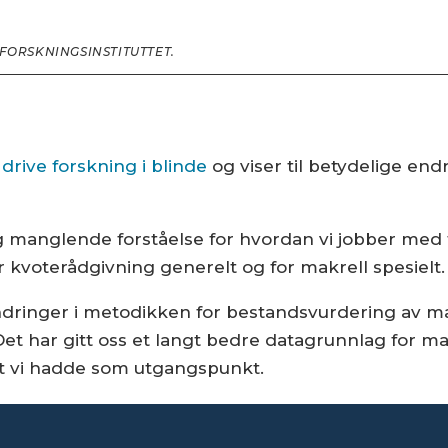
FORSKNINGSINSTITUTTET.
 drive forskning i blinde
og viser til betydelige end
manglende forståelse for hvordan vi jobber med fo
kvoterådgivning generelt og for makrell spesielt
 endringer i metodikken for bestandsvurdering av mak
Det har gitt oss et langt bedre datagrunnlag for m
alt vi hadde som utgangspunkt.