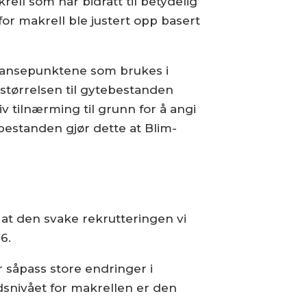
ell som har bidratt til betydelig
or makrell ble justert opp basert
eferansepunktene som brukes i
 størrelsen til gytebestanden
v tilnærming til grunn for å angi
estanden gjør dette at Blim-
 at den svake rekrutteringen vi
26.
 såpass store endringer i
snivået for makrellen er den