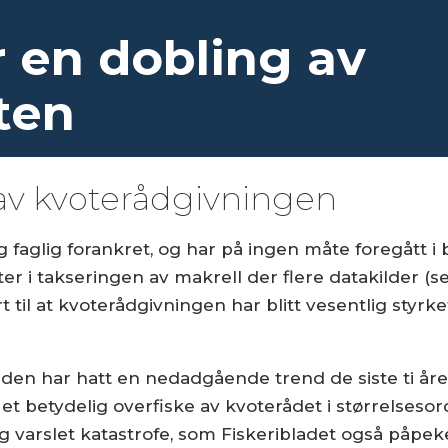
 en dobling av
ten
 av kvoterådgivningen
 faglig forankret, og har på ingen måte foregått i b
r i takseringen av makrell der flere datakilder (ser
 til at kvoterådgivningen har blitt vesentlig styrke
den har hatt en nedadgående trend de siste ti år
et betydelig overfiske av kvoterådet i størrelsesor
lig varslet katastrofe, som Fiskeribladet også påpe