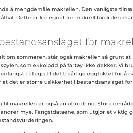
drende å mengdemåle makrellen. Den vanligste ti
trålhal. Dette er lite egnet for makrell fordi den
 bestandsanslaget for makrel
lt om sommeren, står også makrellen så grunt at 
nsøylen, som ekkolodd på fartøy ikke dekker. Vi b
jenfangst i tillegg til det treårlige eggtoktet for
ør at det er større usikkerhet i bestandsanslaget f
 til makrellen er også en utfordring. Store område
andrer mye. Fangstdataene, som utgjør et viktig g
 bestandsvurderingen.