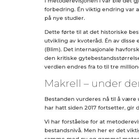
I metoderevisjonen i vår ble det g
forbedring. Én viktig endring var 
på nye studier.
Dette førte til at det historiske 
utvikling av kvoteråd. Én av diss
(Blim). Det internasjonale havfors
den kritiske gytebestandsstørrel
verdien endres fra to til tre millio
Makrell – under de
Bestanden vurderes nå til å være u
har hatt siden 2017 fortsetter, gi
Vi har forståelse for at metoderev
bestandsnivå. Men her er det vik