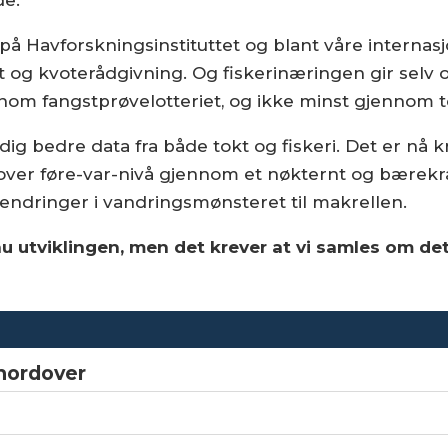
de.
id på Havforskningsinstituttet og blant våre interna
 og kvoterådgivning. Og fiskerinæringen gir selv 
nnom fangstprøvelotteriet, og ikke minst gjennom t
dig bedre data fra både tokt og fiskeri. Det er nå kri
ver føre-var-nivå gjennom et nøkternt og bærekraf
endringer i vandringsmønsteret til makrellen.
snu utviklingen, men det krever at vi samles om d
 nordover