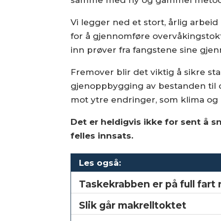
samme med ny og gammel meto
Vi legger ned et stort, årlig arbe
for å gjennomføre overvåkingstokt
inn prøver fra fangstene sine gje
Fremover blir det viktig å sikre sta
gjenoppbygging av bestanden til o
mot ytre endringer, som klima og 
Det er heldigvis ikke for sent å 
felles innsats.
Les også:
Taskekrabben er på full fart
Slik går makrelltoktet