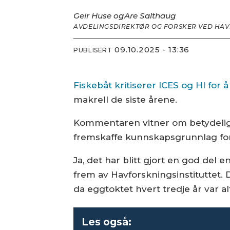
Geir Huse og
Are Salthaug
AVDELINGSDIREKTØR OG FORSKER VED HAV
09.10.2025 - 13:36
PUBLISERT
Fiskebåt kritiserer ICES og HI for å
makrell de siste årene.
Kommentaren vitner om betydelig 
fremskaffe kunnskapsgrunnlag for 
Ja, det har blitt gjort en god del
frem av Havforskningsinstituttet. 
da eggtoktet hvert tredje år var 
Les også: