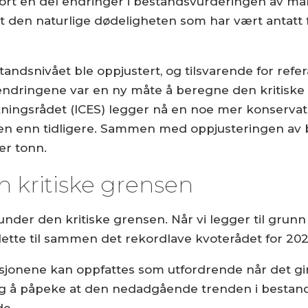
jort en del endringer i bestandsvurderingen av makr
at den naturlige dødeligheten som har vært antatt f
bestandsnivået ble oppjustert, og tilsvarende for r
e endringene var en ny måte å beregne den kritiske
kningsrådet (ICES) legger nå en noe mer konservati
sen enn tidligere. Sammen med oppjusteringen av b
ner tonn.
n kritiske grensen
nder den kritiske grensen. Når vi legger til grunn
r dette til sammen det rekordlave kvoterådet for 20
isjonene kan oppfattes som utfordrende når det gir
tig å påpeke at den nedadgående trenden i bestand