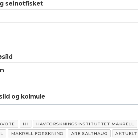
g seinotfisket
øsild
en
sild og kolmule
KVOTE
HI
HAVFORSKNINGSINSTITUTTET MAKRELL
L
MAKRELL FORSKNING
ARE SALTHAUG
AKTUELT