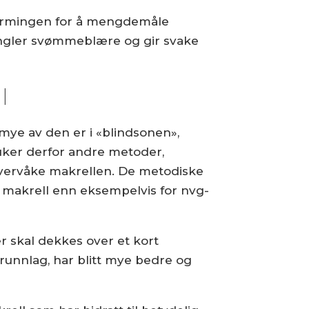
lnærmingen for å mengdemåle
 mangler svømmeblære og gir svake
l
mye av den er i «blindsonen»,
ruker derfor andre metoder,
 å overvåke makrellen. De metodiske
or makrell enn eksempelvis for nvg-
r skal dekkes over et kort
runnlag, har blitt mye bedre og