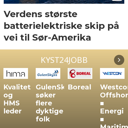
Verdens største
batterielektriske skip på
vei til Sør-Amerika
KYST24JOBB
GulenSkyss
Boreal
Westcon:
Karrier
søker
Offshore
flere
■
dyktige
Energi
folk
■
Maritim