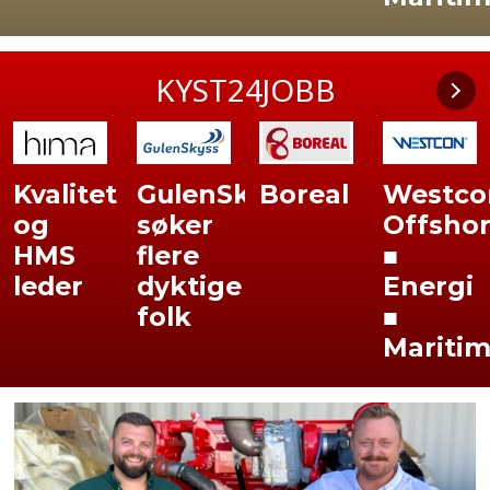
KYST24JOBB
GulenSkyss
Boreal
Westcon:
Karrier
søker
Offshore
flere
■
dyktige
Energi
folk
■
Maritim