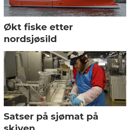
Økt fiske etter
nordsjøsild
Satser på sjømat på
skiven