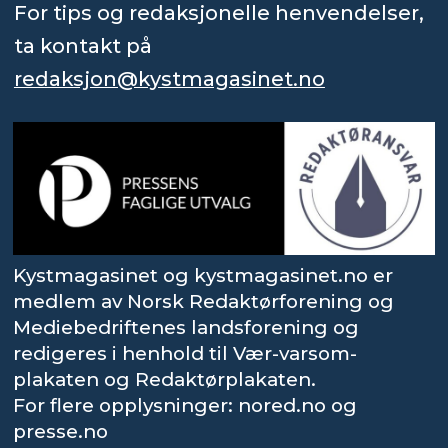
For tips og redaksjonelle henvendelser,
ta kontakt på
redaksjon@kystmagasinet.no
Kystmagasinet og kystmagasinet.no er
medlem av Norsk Redaktørforening og
Mediebedriftenes landsforening og
redigeres i henhold til Vær-varsom-
plakaten og Redaktørplakaten.
For flere opplysninger: nored.no og
presse.no