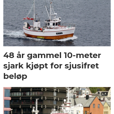
48 år gammel 10-meter
sjark kjøpt for sjusifret
beløp