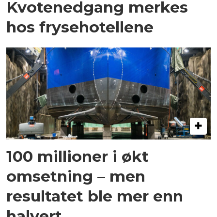
Kvotenedgang merkes
hos frysehotellene
100 millioner i økt
omsetning – men
resultatet ble mer enn
halvert