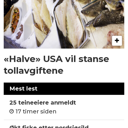
«Halve» USA vil stanse
tollavgiftene
Mest lest
25 teineeiere anmeldt
17 timer siden
Økt fiske etter nordsjøsild