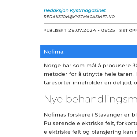
Redaksjon
Kystmagasinet
REDAKSJON@KYSTMAGASINET.NO
29.07.2024 - 08:25
PUBLISERT
SIST O
Nofima:
Norge har som mål å produsere 300
metoder for å utnytte hele taren. I
taresorter inneholder en del jod,
Nye behandlingsm
Nofimas forskere i Stavanger er b
Pulserende elektriske felt, forkor
elektriske felt og blansjering kan