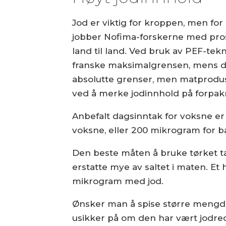
Jod er viktig for kroppen, men for
jobber Nofima-forskerne med pros
land til land. Ved bruk av PEF-te
franske maksimalgrensen, mens de
absolutte grenser, men matprodus
ved å merke jodinnhold på forpak
Anbefalt dagsinntak for voksne er
voksne, eller 200 mikrogram for b
Den beste måten å bruke tørket t
erstatte mye av saltet i maten. Et 
mikrogram med jod.
Ønsker man å spise større mengder 
usikker på om den har vært jodred