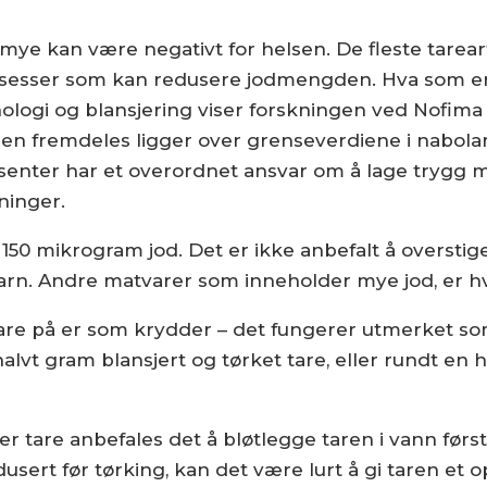
 mye kan være negativt for helsen. De fleste tarear
esser som kan redusere jodmengden. Hva som er gr
knologi og blansjering viser forskningen ved Nofi
n fremdeles ligger over grenseverdiene i nabola
enter har et overordnet ansvar om å lage trygg m
ninger.
 150 mikrogram jod. Det er ikke anbefalt å oversti
arn. Andre matvarer som inneholder mye jod, er hvi
are på er som krydder – det fungerer utmerket so
halvt gram blansjert og tørket tare, eller rundt en h
tare anbefales det å bløtlegge taren i vann først,
usert før tørking, kan det være lurt å gi taren et