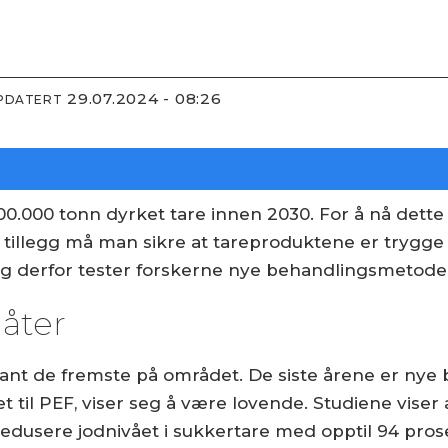
29.07.2024 - 08:26
PPDATERT
.000 tonn dyrket tare innen 2030. For å nå dette 
 tillegg må man sikre at tareproduktene er trygge å
 og derfor tester forskerne nye behandlingsmetoder
åter
lant de fremste på området. De siste årene er nye 
tet til PEF, viser seg å være lovende. Studiene vis
 redusere jodnivået i sukkertare med opptil 94 pros