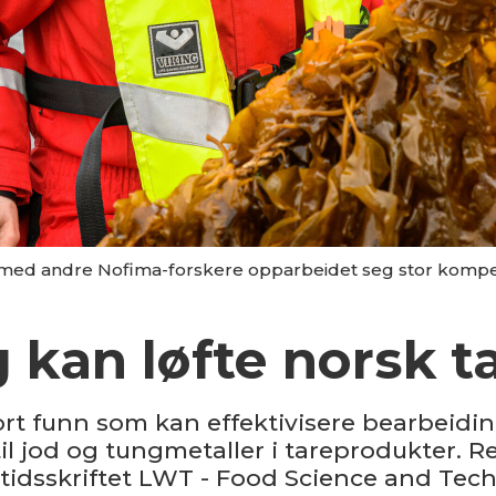
med andre Nofima-forskere opparbeidet seg stor kompet
 kan løfte norsk 
rt funn som kan effektivisere bearbeiding
til jod og tungmetaller i tareprodukter. Re
e tidsskriftet LWT - Food Science and Tec