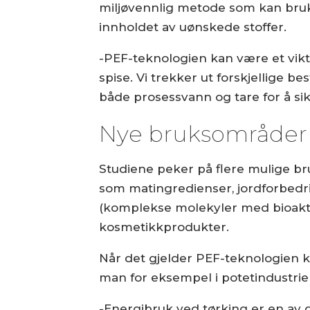
miljøvennlig metode som kan bruke
innholdet av uønskede stoffer.
-PEF-teknologien kan være et vikt
spise. Vi trekker ut forskjellige b
både prosessvann og tare for å si
Nye bruksområder
Studiene peker på flere mulige br
som matingredienser, jordforbedri
(komplekse molekyler med bioakti
kosmetikkprodukter.
Når det gjelder PEF-teknologien k
man for eksempel i potetindustrie
-Energibruk ved tørking er en av 