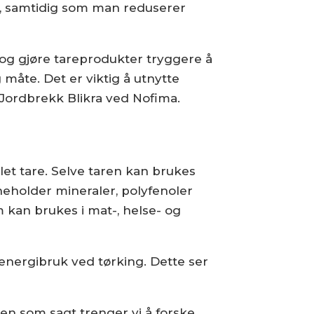
n, samtidig som man reduserer
 og gjøre tareprodukter tryggere å
 måte. Det er viktig å utnytte
 Jordbrekk Blikra ved Nofima.
et tare. Selve taren kan brukes
neholder mineraler, polyfenoler
kan brukes i mat-, helse- og
energibruk ved tørking. Dette ser
en som sagt trenger vi å forske