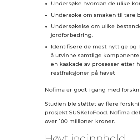
Undersøke hvordan de ulike komp
Undersøke om smaken til tare bl
Undersøkelse om ulike bestandde
jordforbedring.
Identifisere de mest nyttige o
å utvinne samtlige komponenter f
en kaskade av prosesser etter hv
restfraksjoner på havet
Nofima er godt i gang med forskni
Studien ble støttet av flere fors
prosjekt SUSKelpFood. Nofima del
over 100 millioner kroner.
Høyt jodinnhold