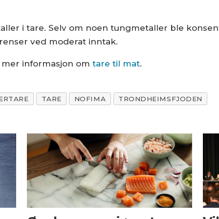
ler i tare. Selv om noen tungmetaller ble konsent
grenser ved moderat inntak.
u mer informasjon om
tare til mat
.
ERTARE
TARE
NOFIMA
TRONDHEIMSFJODEN