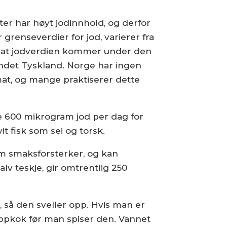
ter har høyt jodinnhold, og derfor
enseverdier for jod, varierer fra
ma at jodverdien kommer under den
ndet Tyskland. Norge har ingen
at, og mange praktiserer dette
ge 600 mikrogram jod per dag for
t fisk som sei og torsk.
m smaksforsterker, og kan
alv teskje, gir omtrentlig 250
 så den sveller opp. Hvis man er
 oppkok før man spiser den. Vannet