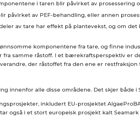
onentene i taren blir påvirket av prosessering o
ir påvirket av PEF-behandling, eller annen proses
ler av tare har effekt på plantevekst, og om det 
g lønnsomme komponentene fra tare, og finne indus
ra samme råstoff. I et bærekraftsperspektiv er det
erandre, der råstoffet fra den ene er restfraksjon 
ng innenfor alle disse områdene. Det skjer både i
kningsprosjekter, inkludert EU-prosjektet AlgaePr
tar også i et stort europeisk prosjekt kalt Seam