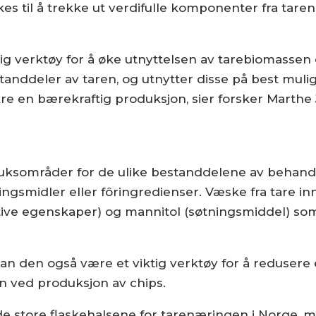
s til å trekke ut verdifulle komponenter fra tare
ig verktøy for å øke utnyttelsen av tarebiomassen
estanddeler av taren, og utnytter disse på best mulig
kre en bærekraftig produksjon, sier forsker Marthe
uksområder for de ulike bestanddelene av behandl
ngsmidler eller fôringredienser. Væske fra tare in
ve egenskaper) og mannitol (søtningsmiddel) som 
an den også være et viktig verktøy for å redusere 
n ved produksjon av chips.
de store flaskehalsene for tarenæringen i Norge, m