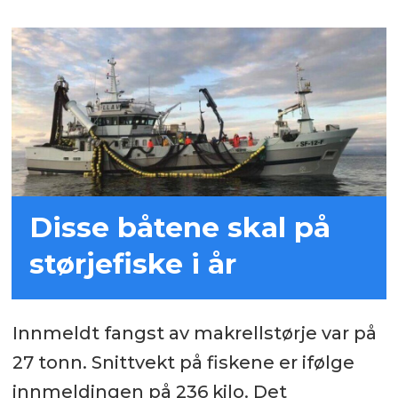
Disse båtene skal på
størjefiske i år
Innmeldt fangst av makrellstørje var på
27 tonn. Snittvekt på fiskene er ifølge
innmeldingen på 236 kilo. Det