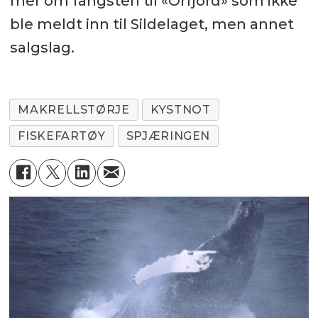
mer om fangsten til «Orfjord» som ikke
ble meldt inn til Sildelaget, men annet
salgslag.
MAKRELLSTØRJE
KYSTNOT
FISKEFARTØY
SPJÆRINGEN