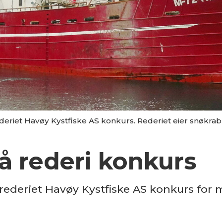
deriet Havøy Kystfiske AS konkurs. Rederiet eier snøkra
lå rederi konkurs
berederiet Havøy Kystfiske AS konkurs for