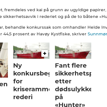
et, fremdeles ved kai på grunn av ugyldige papirer, 
ige sikkerhetsavvik i rederiet og på de to båtene «
ruar, behandle konkurssak som omhandler Helde Inv
r 44,5 prosent av Havøy Kystfiske, skriver
Sunnmør
Ny
Fant flere
konkursbegjæring
sikkerhetsprob
for
etter
gen
kriserammet
dødsulykken
rederi
på
«Hunter»