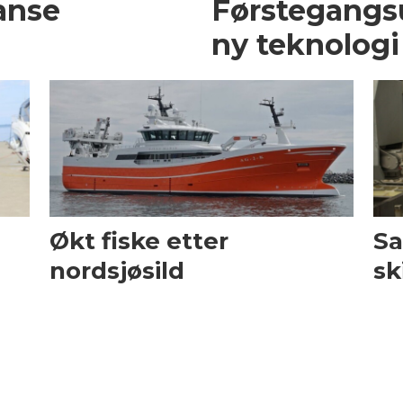
anse
Førstegangsu
ny teknologi
Økt fiske etter
Sa
nordsjøsild
sk