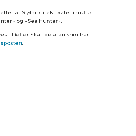
etter at Sjøfartdirektoratet inndro
Hunter» og «Sea Hunter».
est. Det er Skatteetaten som har
sposten
.
lemer