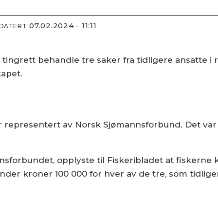
07.02.2024 - 11:11
PDATERT
ingrett behandle tre saker fra tidligere ansatte i 
kapet.
er representert av Norsk Sjømannsforbund. Det va
sforbundet, opplyste til Fiskeribladet at fiskerne 
under kroner 100 000 for hver av de tre, som tidli