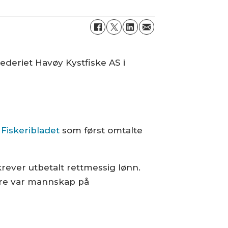
rederiet Havøy Kystfiske AS i
r
Fiskeribladet
som først omtalte
krever utbetalt rettmessig lønn.
gere var mannskap på