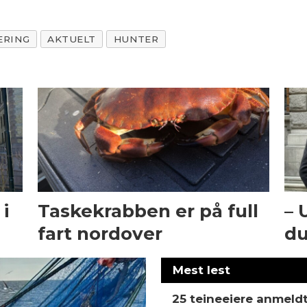
ÆRING
AKTUELT
HUNTER
i
Taskekrabben er på full
– 
fart nordover
du
Mest lest
25 teineeiere anmeld