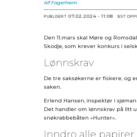
Alf
Fagerheim
07.02.2024 - 11:08
PUBLISERT
SIST OP
Den 11.mars skal Møre og Romsdal t
Skodje, som krever konkurs i sels
Lønnskrav
De tre saksøkerne er fiskere, og 
saken.
Erlend Hansen, inspektør i sjømann
Det handler om lønnskrav på litt 
snøkrabbebåten «Hunter».
Inndro alle papirer