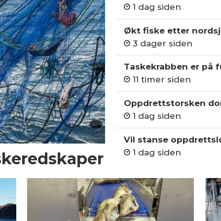
1 dag siden
Økt fiske etter nordsj
3 dager siden
Taskekrabben er på fu
11 timer siden
Oppdrettstorsken do
1 dag siden
Vil stanse oppdrettslo
1 dag siden
iskeredskaper