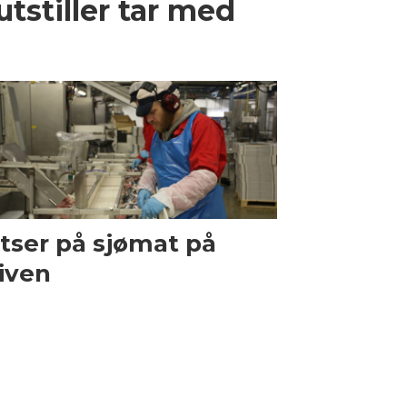
tstiller tar med
tser på sjømat på
iven