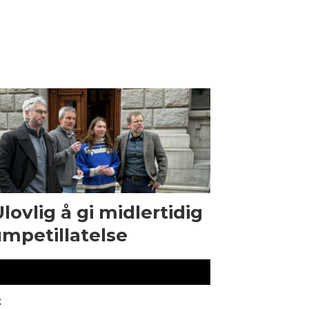
Ulovlig å gi midlertidig
mpetillatelse
t