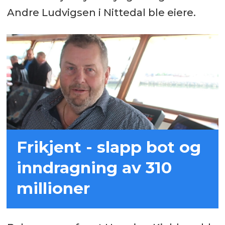
Andre Ludvigsen i Nittedal ble eiere.
Frikjent - slapp bot og
inndragning av 310
millioner