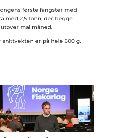
esongens første fangster med
ta med 2,5 tonn, der begge
n utover mai måned.
r snittvekten er på hele 600 g.