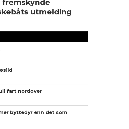
l fremskynde
skebåts utmelding
t
øsild
ll fart nordover
 mer byttedyr enn det som