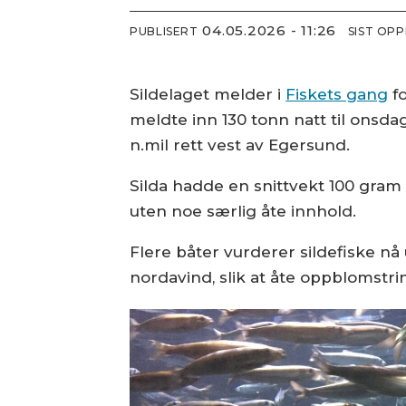
04.05.2026 - 11:26
PUBLISERT
SIST OP
Sildelaget melder i
Fiskets gang
fo
meldte inn 130 tonn natt til onsd
n.mil rett vest av Egersund.
Silda hadde en snittvekt 100 gram 
uten noe særlig åte innhold.
Flere båter vurderer sildefiske nå
nordavind, slik at åte oppblomstri