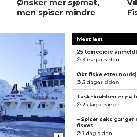
Ønsker mer sjømat,
Vi
men spiser mindre
Fi
Mest lest
25 teineeiere anmeld
3 dager siden
Økt fiske etter nordsj
5 dager siden
Taskekrabben er på fu
2 dager siden
– Spiser seks ganger
fiskes
1 dag siden