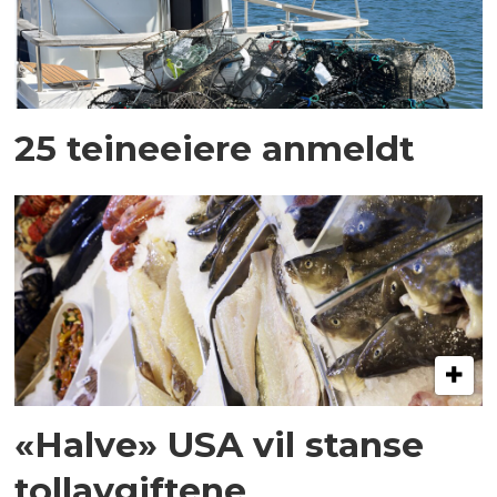
25 teineeiere anmeldt
«Halve» USA vil stanse
tollavgiftene