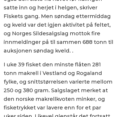
satte inn og herjet i helgen, skriver
Fiskets gang. Men søndag ettermiddag
og kveld var det igjen aktivitet på feltet,
og Norges Sildesalgslag mottok fire
innmeldinger på til sammen 688 tonn til
auksjonen søndag kveld. .
I uke 39 fisket den minste flåten 281
tonn makrell i Vestland og Rogaland
fylke, og snittstørrelsen varierte mellom
250 og 380 gram. Salgslaget merket at
den norske makrellkvoten minker, og
fisketrykket var lavere enn for et par
uker siden. Likevel gjenstår det fortsatt