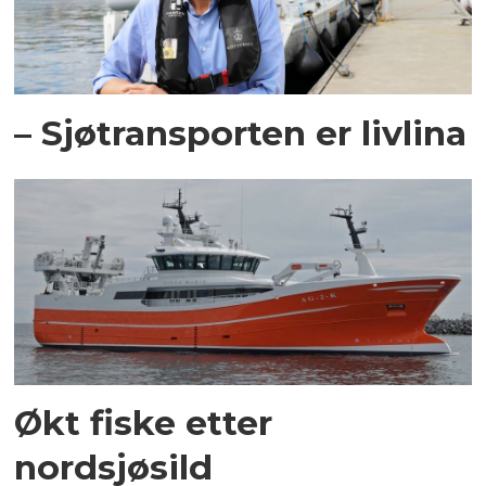
– Sjøtransporten er livlina
Økt fiske etter
nordsjøsild