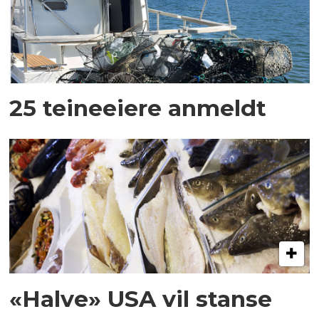
25 teineeiere anmeldt
«Halve» USA vil stanse