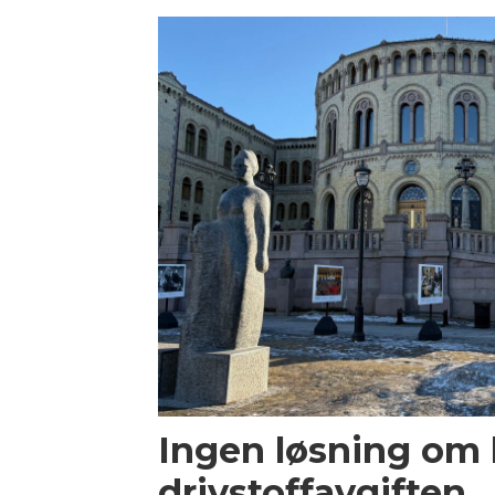
Ingen løsning om 
drivstoffavgiften