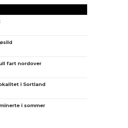
t
øsild
ll fart nordover
kalitet i Sortland
minerte i sommer