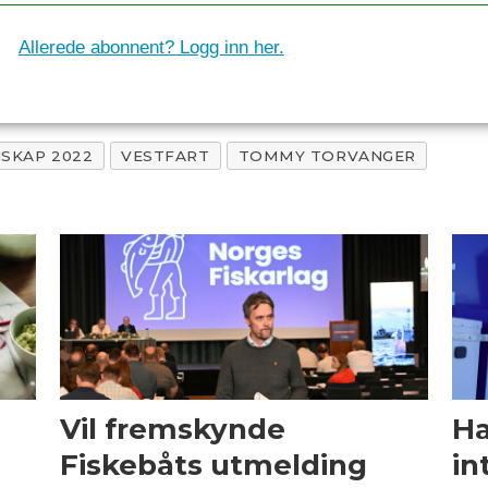
Allerede abonnent? Logg inn her.
SKAP 2022
VESTFART
TOMMY TORVANGER
Vil fremskynde
Ha
Fiskebåts utmelding
in