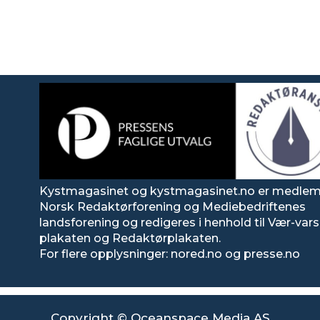
Kystmagasinet og kystmagasinet.no er medlem
Norsk Redaktørforening og Mediebedriftenes
landsforening og redigeres i henhold til Vær-va
plakaten og Redaktørplakaten.
For flere opplysninger: nored.no og presse.no
Copyright © Oceanspace Media AS