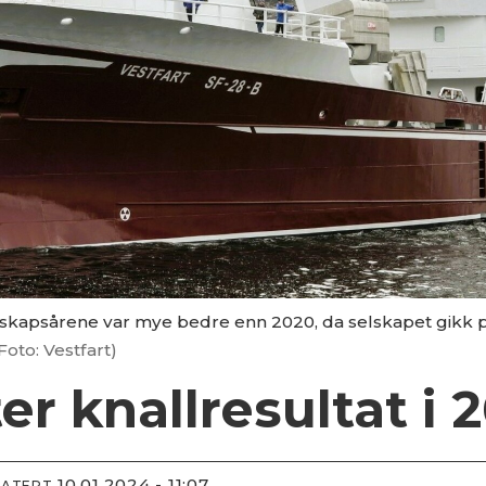
skapsårene var mye bedre enn 2020, da selskapet gikk p
Foto: Vestfart)
ter knallresultat i 
10.01.2024 - 11:07
DATERT