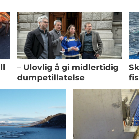
ll
– Ulovlig å gi midlertidig
Sk
dumpetillatelse
fi