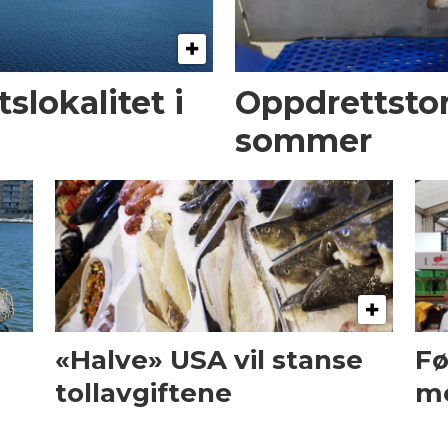
slokalitet i
Oppdrettsto
sommer
«Halve» USA vil stanse
Fø
tollavgiftene
me