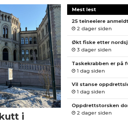
Mest lest
25 teineeiere anmeld
2 dager siden
Økt fiske etter nordsj
3 dager siden
Taskekrabben er på fu
1 dag siden
Vil stanse oppdrettslo
1 dag siden
Oppdrettstorsken do
2 dager siden
kutt i