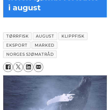
i august
TØRRFISK
AUGUST
KLIPPFISK
EKSPORT
MARKED
NORGES SJØMATRÅD