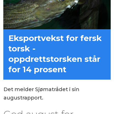
Eksportvekst for fersk
torsk -
oppdrettstorsken står
for 14 prosent
Det melder Sjømatrådet i sin
augustrapport.