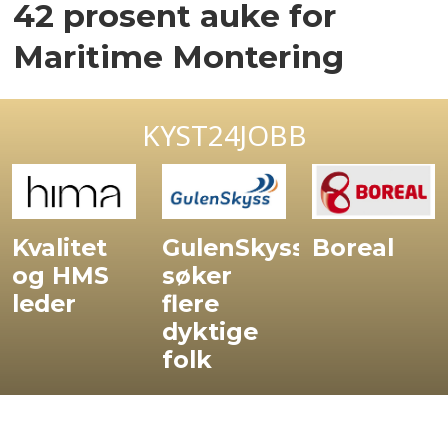
42 prosent auke for
Maritime Montering
KYST24JOBB
Kvalitet
GulenSkyss
Boreal
og HMS
søker
leder
flere
dyktige
folk