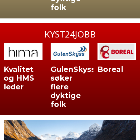
folk
KYST24JOBB
Kvalitet
GulenSkyss
Boreal
og HMS
søker
leder
flere
dyktige
folk