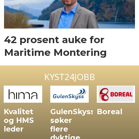
42 prosent auke for
Maritime Montering
KYST24JOBB
Kvalitet
GulenSkyss
Boreal
og HMS
søker
leder
flere
dyktige