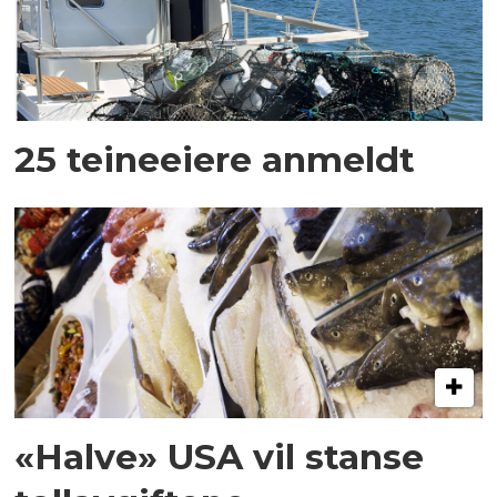
25 teineeiere anmeldt
«Halve» USA vil stanse