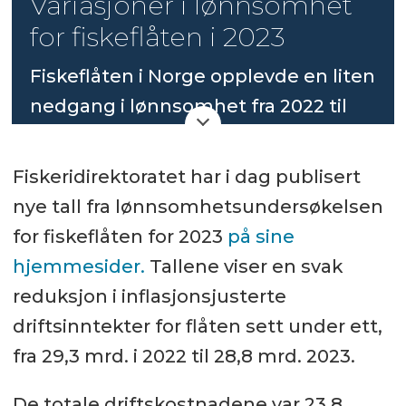
Variasjoner i lønnsomhet
for fiskeflåten i 2023
Fiskeflåten i Norge opplevde en liten
nedgang i lønnsomhet fra 2022 til
2023, med driftsinntekter som falt
fra 29,3 milliarder til 28,8 milliarder
Fiskeridirektoratet har i dag publisert
kroner.
nye tall fra lønnsomhetsundersøkelsen
for fiskeflåten for 2023
på sine
Det var imidlertid store variasjoner
hjemmesider.
Tallene viser en svak
mellom ulike fiskerier og
reduksjon i inflasjonsjusterte
fartøygrupper, med pelagiske
driftsinntekter for flåten sett under ett,
trålere som opplevde en betydelig
fra 29,3 mrd. i 2022 til 28,8 mrd. 2023.
økning i driftsmarginen, mens
bunnfiskeriene samlet sett så en
De totale driftskostnadene var 23,8