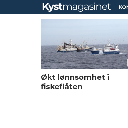
KO
Tag:
lønnsomhetsunders
Økt lønnsomhet i
fiskeflåten