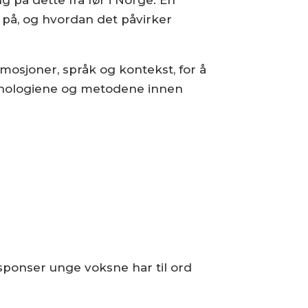
g på dette fra før i Norge. En
k på, og hvordan det påvirker
mosjoner, språk og kontekst, for å
knologiene og metodene innen
sponser unge voksne har til ord