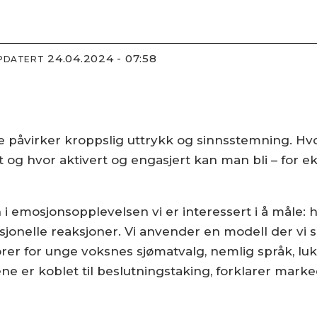
24.04.2024 - 07:58
PPDATERT
påvirker kroppslig uttrykk og sinnsstemning. Hvor
t og hvor aktivert og engasjert kan man bli – for 
i emosjonsopplevelsen vi er interessert i å måle: 
emosjonelle reaksjoner. Vi anvender en modell der 
orer for unge voksnes sjømatvalg, nemlig språk, luk
ne er koblet til beslutningstaking, forklarer mark