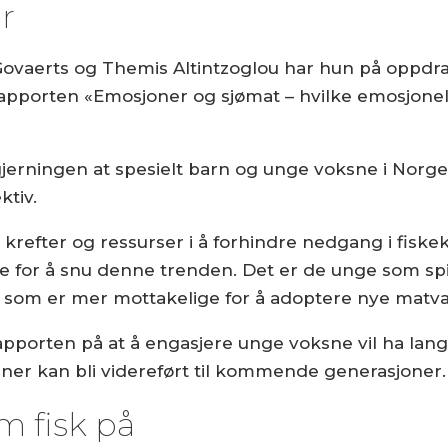
r
vaerts og Themis Altintzoglou har hun på oppdra
apporten «Emosjoner og sjømat – hvilke emosjonell
jerningen at spesielt barn og unge voksne i Norge
ktiv.
krefter og ressurser i å forhindre nedgang i fiske
for å snu denne trenden. Det er de unge som spise
m er mer mottakelige for å adoptere nye matvane
pporten på at å engasjere unge voksne vil ha langs
ner kan bli videreført til kommende generasjoner.
m fisk på