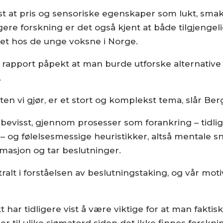
ist at pris og sensoriske egenskaper som lukt, sma
ligere forskning er det også kjent at både tilgjenge
et hos de unge voksne i Norge.
e rapport påpekt at man burde utforske alternative 
.
ten vi gjør, er et stort og komplekst tema, slår Ber
bevisst, gjennom prosesser som forankring – tidlig
 og følelsesmessige heuristikker, altså mentale sn
rmasjon og tar beslutninger.
ralt i forståelsen av beslutningstaking, og vår mot
 har tidligere vist å være viktige for at man fakti