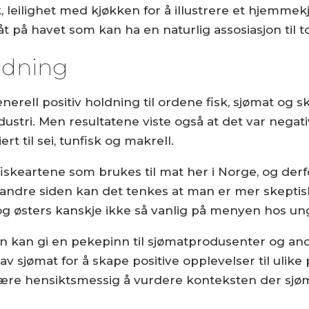
k, leilighet med kjøkken for å illustrere et hjemme
t på havet som kan ha en naturlig assosiasjon til to
oldning
nerell positiv holdning til ordene fisk, sjømat og sk
stri. Men resultatene viste også at det var negati
t til sei, tunfisk og makrell.
 fiskeartene som brukes til mat her i Norge, og de
 andre siden kan det tenkes at man er mer skeptisk
 og østers kanskje ikke så vanlig på menyen hos un
n kan gi en pekepinn til sjømatprodusenter og an
v sjømat for å skape positive opplevelser til ulik
være hensiktsmessig å vurdere konteksten der sjø