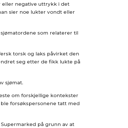
eller negative uttrykk i det
an sier noe lukter vondt eller
e sjømatordene som relaterer til
rsk torsk og laks påvirket den
dret seg etter de fikk lukte på
av sjømat.
teste om forskjellige kontekster
, ble forsøkspersonene tatt med
at. Supermarked på grunn av at