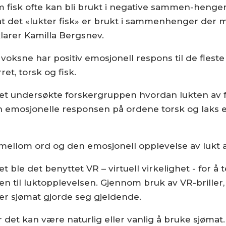
 fisk ofte kan bli brukt i negative sammen-henger 
at det «lukter fisk» er brukt i sammenhenger der m
klarer Kamilla Bergsnev.
 voksne har positiv emosjonell respons til de flest
ret, torsk og fisk.
et undersøkte forskergruppen hvordan lukten av fe
emosjonelle responsen på ordene torsk og laks en
on mellom ord og den emosjonell opplevelse av lukt 
 ble det benyttet VR – virtuell virkelighet - for å 
n til luktopplevelsen. Gjennom bruk av VR-briller
er sjømat gjorde seg gjeldende.
der det kan være naturlig eller vanlig å bruke sjøm