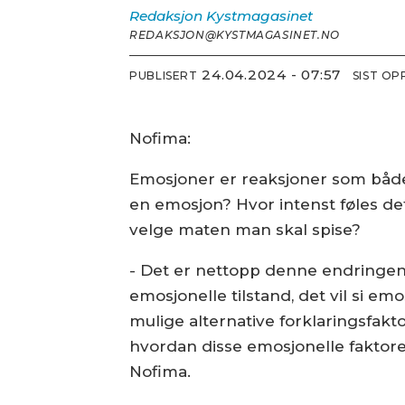
Redaksjon
Kystmagasinet
REDAKSJON@KYSTMAGASINET.NO
24.04.2024 - 07:57
PUBLISERT
SIST O
Nofima:
Emosjoner er reaksjoner som både 
en emosjon? Hvor intenst føles de
velge maten man skal spise?
- Det er nettopp denne endringen 
emosjonelle tilstand, det vil si 
mulige alternative forklaringsfakt
hvordan disse emosjonelle faktore
Nofima.