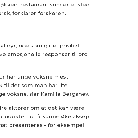
kjøkken, restaurant som er et sted
rsk, forklarer forskeren.
alldyr, noe som gir et positivt
ve emosjonelle responser til ord
rfor har unge voksne mest
 til det som man har lite
ge voksne, sier Kamilla Bergsnev.
dre aktører om at det kan være
e produkter for å kunne øke aksept
mat presenteres - for eksempel