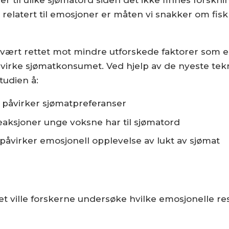
 til ulike sjømatord siden det ikke finnes forsknin
r relatert til emosjoner er måten vi snakker om fis
s vært rettet mot mindre utforskede faktorer som e
virke sjømatkonsumet. Ved hjelp av de nyeste te
tudien å:
m påvirker sjømatpreferanser
eaksjoner unge voksne har til sjømatord
åvirker emosjonell opplevelse av lukt av sjømat
et ville forskerne undersøke hvilke emosjonelle re