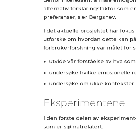
derfor interessant å måle emosjoner
alternativ forklaringsfaktor som e
preferanser, sier Bergsnev.
I det aktuelle prosjektet har foku
utforske om hvordan dette kan på
forbrukerforskning var målet for s
utvide vår forståelse av hva so
undersøke hvilke emosjonelle r
undersøke om ulike kontekster p
Eksperimentene
I den første delen av eksperiment
som er sjømatrelatert.