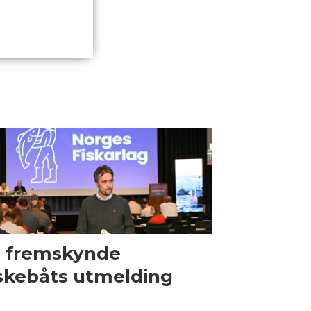
l fremskynde
skebåts utmelding