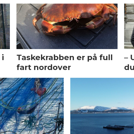
i
Taskekrabben er på full
– 
fart nordover
du