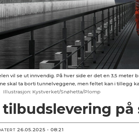
len vil se ut innvendig. På hver side er det en 3,5 meter
ne skal ta borti tunnelveggene, men feltet kan i tillegg 
.
Illustrasjon: Kystverket/Snøhetta/Plomp
l tilbudslevering på
26.05.2025 - 08:21
DATERT