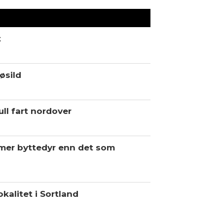
t
øsild
ll fart nordover
 mer byttedyr enn det som
kalitet i Sortland