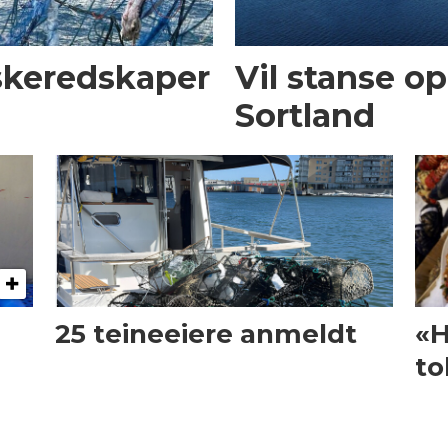
iskeredskaper
Vil stanse op
Sortland
25 teineeiere anmeldt
«H
to