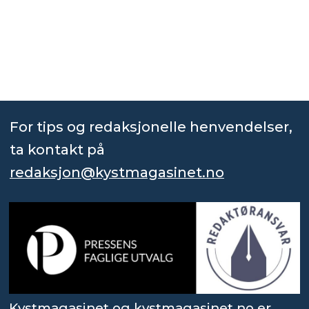
For tips og redaksjonelle henvendelser,
ta kontakt på
redaksjon@kystmagasinet.no
Kystmagasinet og kystmagasinet.no er