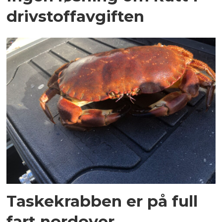
drivstoffavgiften
Taskekrabben er på full
fart nordover