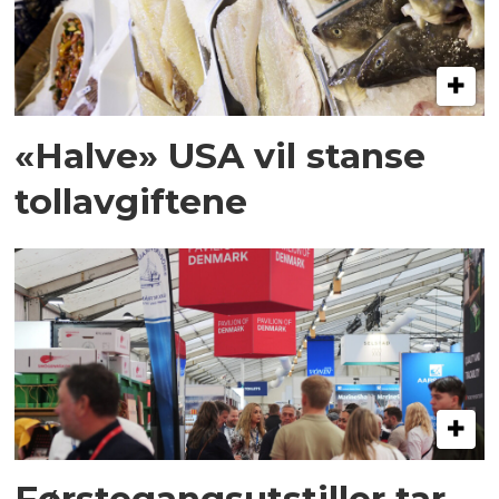
«Halve» USA vil stanse
tollavgiftene
Førstegangsutstiller tar