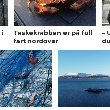
i
Taskekrabben er på full
– 
fart nordover
du