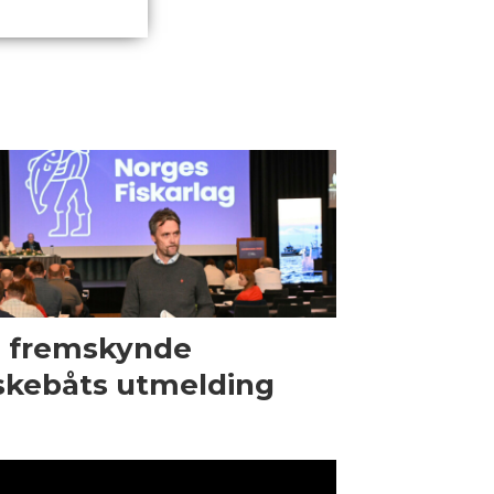
l fremskynde
skebåts utmelding