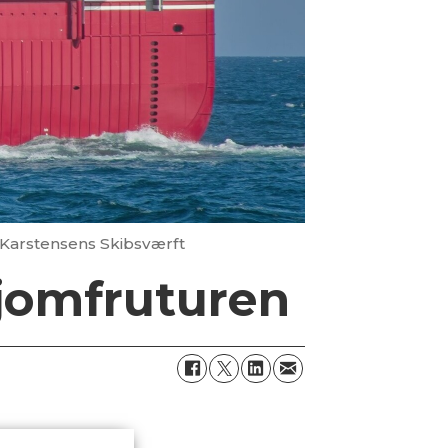
 Karstensens Skibsværft
 jomfruturen