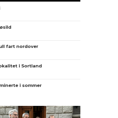
t
øsild
ll fart nordover
kalitet i Sortland
minerte i sommer