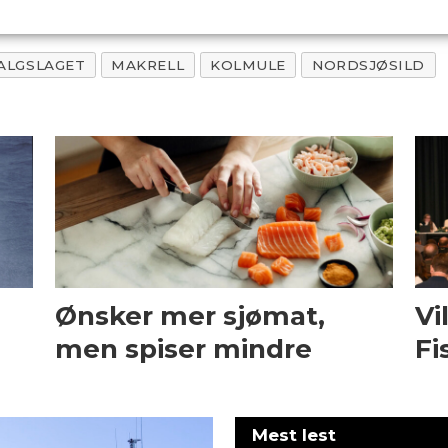
ALGSLAGET
MAKRELL
KOLMULE
NORDSJØSILD
Ønsker mer sjømat,
Vi
men spiser mindre
Fi
Mest lest