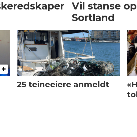
iskeredskaper
Vil stanse op
Sortland
25 teineeiere anmeldt
«H
to