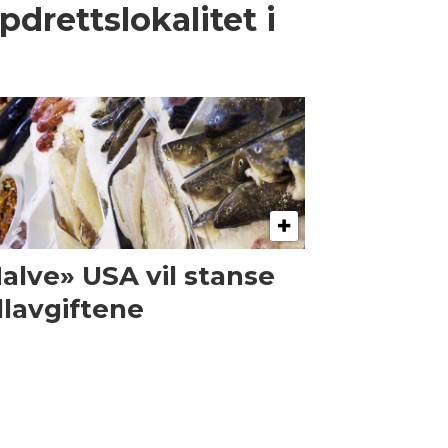
pdrettslokalitet i
alve» USA vil stanse
llavgiftene