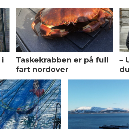
i
Taskekrabben er på full
– 
fart nordover
du