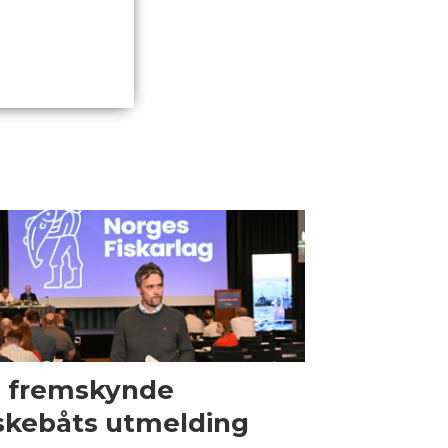
l fremskynde
skebåts utmelding