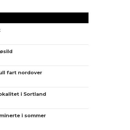
t
øsild
ll fart nordover
kalitet i Sortland
minerte i sommer