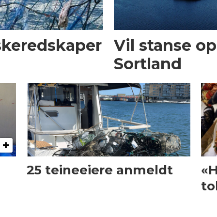
iskeredskaper
Vil stanse op
Sortland
25 teineeiere anmeldt
«H
to