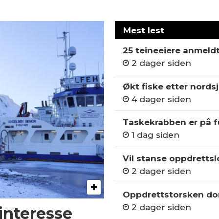
Mest lest
25 teineeiere anmeld
2 dager siden
Økt fiske etter nordsj
4 dager siden
Taskekrabben er på fu
1 dag siden
Vil stanse oppdrettslo
2 dager siden
Oppdrettstorsken do
2 dager siden
 interesse