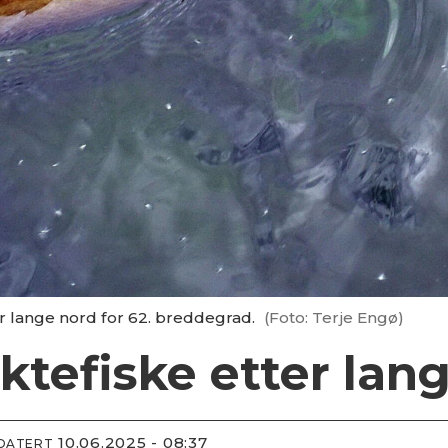
ter lange nord for 62. breddegrad.
(Foto: Terje Engø)
ktefiske etter lan
10.06.2025 - 08:37
PDATERT