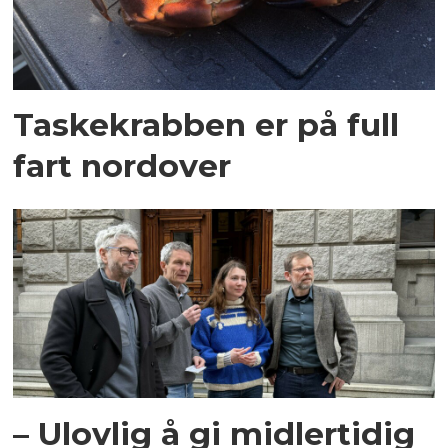
Taskekrabben er på full
fart nordover
– Ulovlig å gi midlertidig