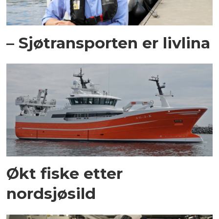
– Sjøtransporten er livlina
Økt fiske etter
nordsjøsild