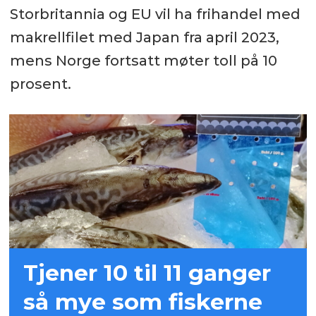
Storbritannia og EU vil ha frihandel med
makrellfilet med Japan fr
a april 2023,
mens Norge fortsatt møter
toll p
å 10
prosent.
Tjener 10 til 11 ganger
så mye som fiskerne