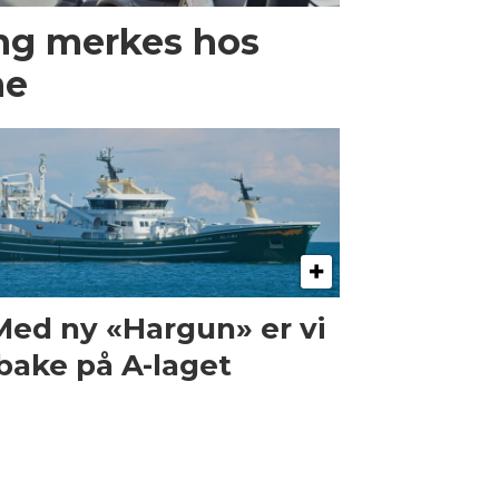
ng merkes hos
ne
Med ny «Hargun» er vi
lbake på A-laget