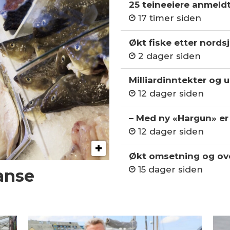
25 teineeiere anmeld
17 timer siden
Økt fiske etter nordsj
2 dager siden
Milliardinntekter og 
12 dager siden
– Med ny «Hargun» er 
12 dager siden
Økt omsetning og ov
15 dager siden
anse