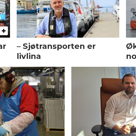
ar
– Sjøtransporten er
Øk
livlina
no