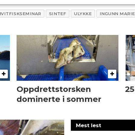
HVITFISKSEMINAR
SINTEF
ULYKKE
INGUNN MARI
Oppdrettstorsken
25
dominerte i sommer
Mest lest