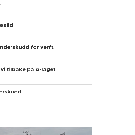
t
øsild
underskudd for verft
vi tilbake på A-laget
erskudd