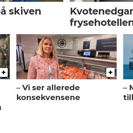
på skiven
Kvotenedga
frysehotelle
– Vi ser allerede
– 
konsekvensene
ti
n