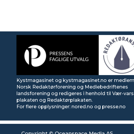
Kystmagasinet og kystmagasinet.no er medlem
Norsk Redaktørforening og Mediebedriftenes
landsforening og redigeres i henhold til Vær-va
plakaten og Redaktørplakaten.
For flere opplysninger: nored.no og presse.no
Copyright © Oceanspace Media AS