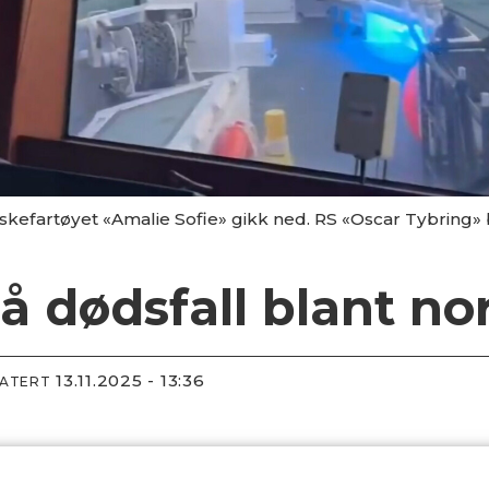
 fiskefartøyet «Amalie Sofie» gikk ned. RS «Oscar Tybring» b
å dødsfall blant no
13.11.2025 - 13:36
DATERT