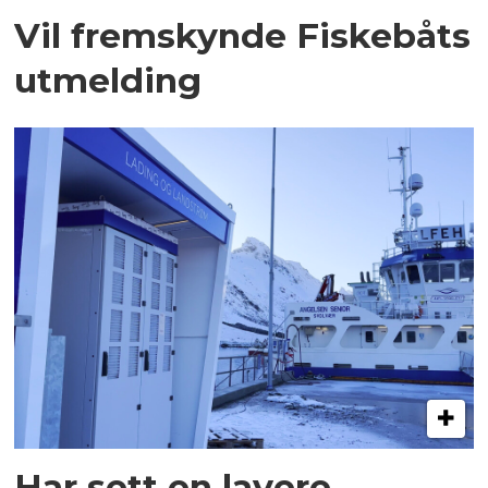
Vil fremskynde Fiskebåts
utmelding
Har sett en lavere