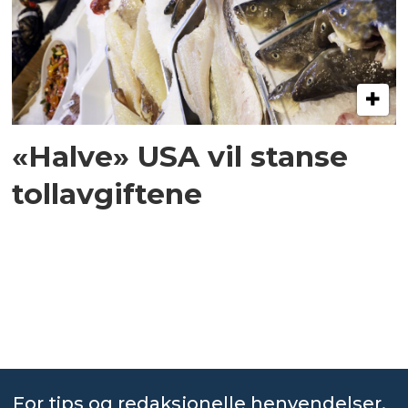
«Halve» USA vil stanse
tollavgiftene
For tips og redaksjonelle henvendelser,