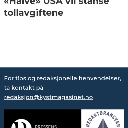
«Halve» USA vil stanse
tollavgiftene
For tips og redaksjonelle henvendelser,
ta kontakt på
redaksjon@kystmagasinet.no