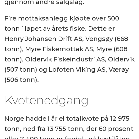
gjennom andre salgslag.
Fire mottaksanlegg kjøpte over 500
tonn i løpet av årets fiske. Dette er
Henry Johansen Drift AS, Vengsøy (668
tonn), Myre Fiskemottak AS, Myre (608
tonn), Oldervik Fiskeindustri AS, Oldervik
(507 tonn) og Lofoten Viking AS, Værøy
(506 tonn).
Kvotenedgang
Norge hadde i år ei totalkvote på 12 975
tonn, ned fra 13 755 tonn, der 60 prosent
eller 7 400 tonn er fordelt på kystflåten